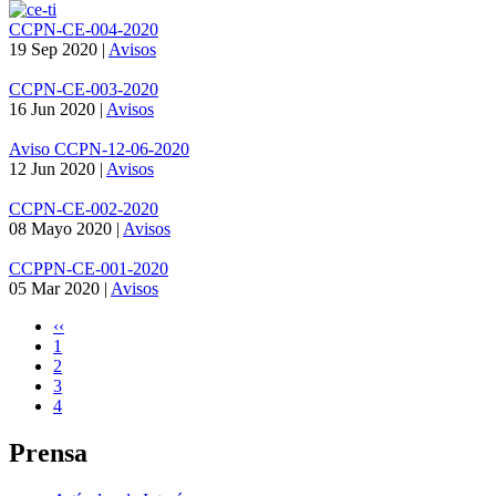
CCPN-CE-004-2020
19 Sep 2020
|
Avisos
CCPN-CE-003-2020
16 Jun 2020
|
Avisos
Aviso CCPN-12-06-2020
12 Jun 2020
|
Avisos
CCPN-CE-002-2020
08 Mayo 2020
|
Avisos
CCPPN-CE-001-2020
05 Mar 2020
|
Avisos
Página
‹‹
anterior
Page
1
Paginación
Page
2
Page
3
Página
4
actual
Prensa