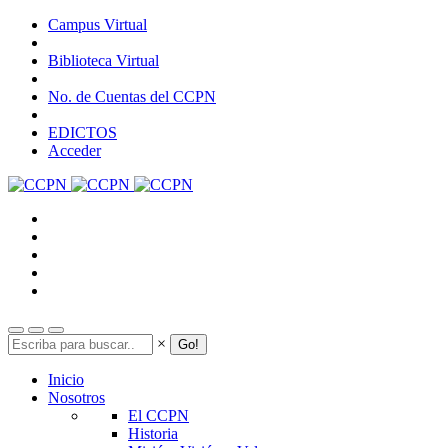
Pasar
Campus Virtual
al
contenido
Biblioteca Virtual
principal
No. de Cuentas del CCPN
EDICTOS
Acceder
Search
×
Inicio
Nosotros
El CCPN
Historia