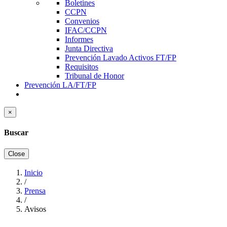
Boletines
CCPN
Convenios
IFAC/CCPN
Informes
Junta Directiva
Prevención Lavado Activos FT/FP
Requisitos
Tribunal de Honor
Prevención LA/FT/FP
×
Buscar
Close
Inicio
/
Sobrescribir
Prensa
enlaces
/
Avisos
de
ayuda