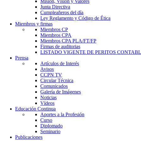
Misión, Visión y Valores
Junta Directiva
Cumpleañeros del día
Ley Reglamento y Código de Ética
Miembros y firmas
Miembros CP
Miembros CPA
Miembros CPA PLA/FT/FP
Firmas de auditorias
LISTADO VIGENTE DE PERITOS CONTABL
Prensa
Artículos de Interés
Avisos
CCPN TV
Circular Técnica
Comunicados
Galería de Imágenes
Noticias
Vídeos
Educación Continua
Aportes a la Profesión
Curso
Diplomado
Seminario
Publicaciones