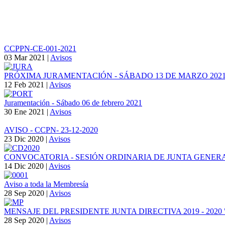
a
la
navegación
CCPPN-CE-001-2021
03 Mar 2021
|
Avisos
PRÓXIMA JURAMENTACIÓN - SÁBADO 13 DE MARZO 202
12 Feb 2021
|
Avisos
Juramentación - Sábado 06 de febrero 2021
30 Ene 2021
|
Avisos
AVISO - CCPN- 23-12-2020
23 Dic 2020
|
Avisos
CONVOCATORIA - SESIÓN ORDINARIA DE JUNTA GENERA
14 Dic 2020
|
Avisos
Aviso a toda la Membresía
28 Sep 2020
|
Avisos
MENSAJE DEL PRESIDENTE JUNTA DIRECTIVA 2019 - 202
28 Sep 2020
|
Avisos