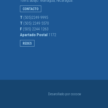
10vrs abajo. Managua, Nicaragua.
CONTACTO
T
(505)2249 9995
T
(505) 2249 5570
F
(505) 2244 1263
Apartado Postal
1172
REDES
Desarollado por
cococw