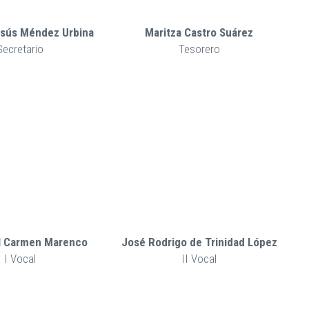
esús Méndez Urbina
Maritza Castro Suárez
Secretario
Tesorero
el Carmen Marenco
José Rodrigo de Trinidad López
I Vocal
II Vocal