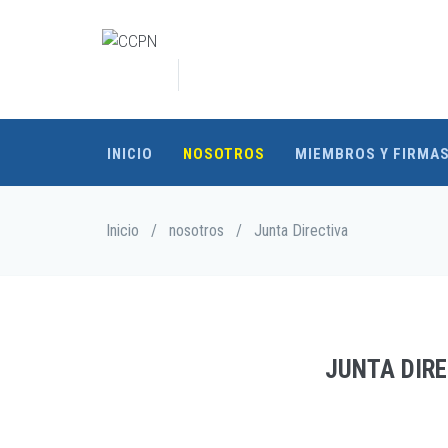
Pasar
al
contenido
principal
INICIO
NOSOTROS
MIEMBROS Y FIRMA
Sobrescribir
Inicio
/
nosotros
/
Junta Directiva
enlaces
de
ayuda
a
la
navegación
JUNTA DIRE