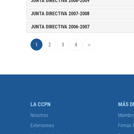
JUNTA DIRECTIVA 2008-2009
JUNTA DIRECTIVA 2007-2008
JUNTA DIRECTIVA 2006-2007
Paginación
Página
1
Page
2
Page
3
Page
4
Siguiente
››
actual
página
LA CCPN
MÁS D
Nosotros
Miembr
Extensiones
Firmas 