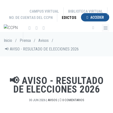
Pasar
al
CAMPUS VIRTUAL
BIBLIOTECA VIRTUAL
contenido
NO. DE CUENTAS DEL CCPN
EDICTOS
ACCEDER
principal
Sobrescribir
Inicio
/
Prensa
/
Avisos
/
enlaces
📢 AVISO - RESULTADO DE ELECCIONES 2026
de
ayuda
a
la
navegación
📢 AVISO - RESULTADO
DE ELECCIONES 2026
30 JUN 2026
|
AVISOS
|
0 COMENTARIOS