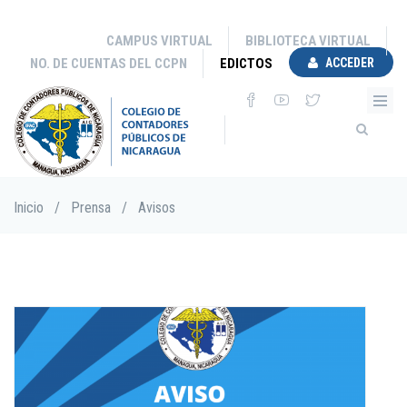
Pasar
al
CAMPUS VIRTUAL
BIBLIOTECA VIRTUAL
contenido
NO. DE CUENTAS DEL CCPN
EDICTOS
ACCEDER
principal
Sobrescribir
Inicio
/
Prensa
/
Avisos
enlaces
de
ayuda
a
la
navegación