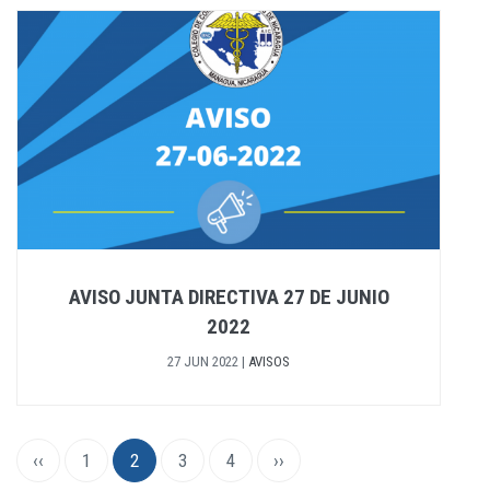
AVISO JUNTA DIRECTIVA 27 DE JUNIO
2022
27 JUN 2022
|
AVISOS
Paginación
Página
‹‹
Page
1
Página
2
Page
3
Page
4
Siguiente
››
anterior
actual
página