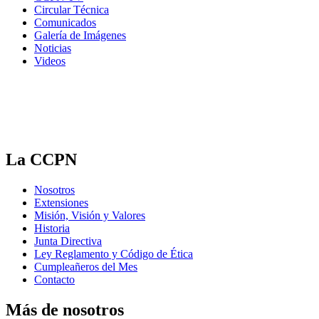
Circular Técnica
Comunicados
Galería de Imágenes
Noticias
Videos
La CCPN
Nosotros
Extensiones
Misión, Visión y Valores
Historia
Junta Directiva
Ley Reglamento y Código de Ética
Cumpleañeros del Mes
Contacto
Más de nosotros