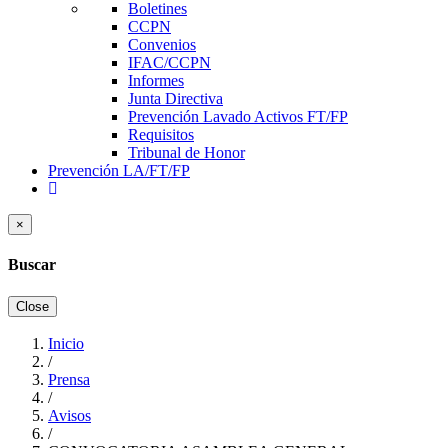
Boletines
CCPN
Convenios
IFAC/CCPN
Informes
Junta Directiva
Prevención Lavado Activos FT/FP
Requisitos
Tribunal de Honor
Prevención LA/FT/FP
×
Buscar
Close
Inicio
/
Sobrescribir
Prensa
enlaces
/
Avisos
de
/