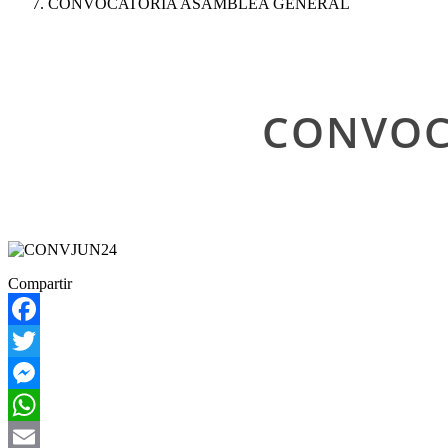
ayuda
CONVOCATORIA ASAMBLEA GENERAL
a
la
navegación
CONVOC
Compartir
Facebook
Twitter
Messenger
WhatsApp