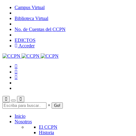
Pasar
Campus Virtual
al
contenido
Biblioteca Virtual
principal
No. de Cuentas del CCPN
EDICTOS
Acceder
Search
×
Inicio
Nosotros
El CCPN
Historia