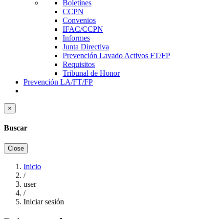
Boletines
CCPN
Convenios
IFAC/CCPN
Informes
Junta Directiva
Prevención Lavado Activos FT/FP
Requisitos
Tribunal de Honor
Prevención LA/FT/FP
×
Buscar
Close
Inicio
/
Sobrescribir
user
enlaces
/
Iniciar sesión
de
ayuda