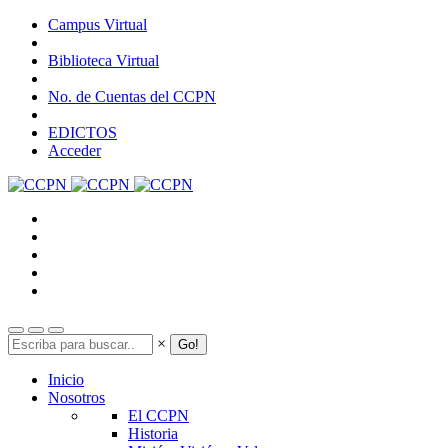
Pasar
Campus Virtual
al
contenido
Biblioteca Virtual
principal
No. de Cuentas del CCPN
EDICTOS
Acceder
Search
×
Inicio
Nosotros
El CCPN
Historia