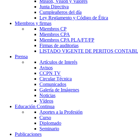
Misión, Visión y Valores
Junta Directiva
Cumpleañeros del día
Ley Reglamento y Código de Ética
Miembros y firmas
Miembros CP
Miembros CPA
Miembros CPA PLA/FT/FP
Firmas de auditorias
LISTADO VIGENTE DE PERITOS CONTABL
Prensa
Artículos de Interés
Avisos
CCPN TV
Circular Técnica
Comunicados
Galería de Imágenes
Noticias
Vídeos
Educación Continua
Aportes a la Profesión
Curso
Diplomado
Seminario
Publicaciones