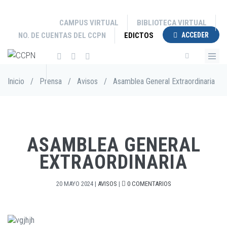
Pasar
al
CAMPUS VIRTUAL
BIBLIOTECA VIRTUAL
contenido
NO. DE CUENTAS DEL CCPN
EDICTOS
ACCEDER
principal
Sobrescribir
Inicio
/
Prensa
/
Avisos
/
Asamblea General Extraordinaria
enlaces
de
ayuda
a
la
ASAMBLEA GENERAL
navegación
EXTRAORDINARIA
20 MAYO 2024
|
AVISOS
|
0 COMENTARIOS