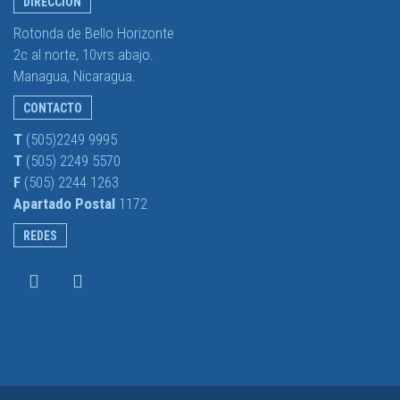
DIRECCIÓN
Rotonda de Bello Horizonte
2c al norte, 10vrs abajo.
Managua, Nicaragua.
CONTACTO
T
(505)2249 9995
T
(505) 2249 5570
F
(505) 2244 1263
Apartado Postal
1172
REDES