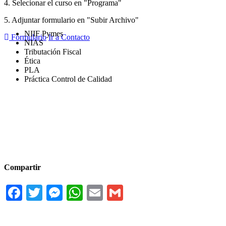
4. Selecionar el curso en "Programa"
5. Adjuntar formulario en "Subir Archivo"
NIIF Pymes
Formulario
Ir a Contacto
NIAS
Tributación Fiscal
Ética
PLA
Práctica Control de Calidad
Compartir
Facebook
Twitter
Messenger
WhatsApp
Email
Gmail