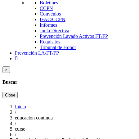
Boletines
CCPN
Convenios
IFAC/CCPN
Informes
Junta Directiva
Prevención Lavado Activos FT/FP
Requisitos
Tribunal de Honor
Prevención LA/FT/FP
×
Buscar
Close
Inicio
/
Sobrescribir
educación continua
enlaces
/
curso
de
/