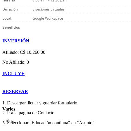
Horario
8:30 a.m. - 12:30 p.m.
Duración
8 sesiones virtuales
Local
Google Workspace
Beneficios
INVERSIÓN
Afiliado: C$ 10,260.00
No Afiliado: 0
INCLUYE
RESERVAR
1. Descargar, llenar y guardar formulario.
Varios
2. Ir a la página de Contacto
varios
3. Seleccionar "Educación continua" en "Asunto"