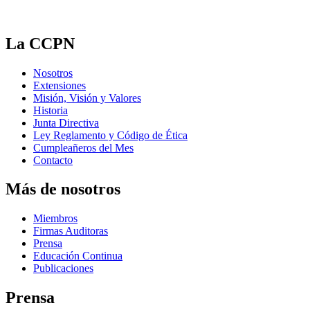
La CCPN
Nosotros
Extensiones
Misión, Visión y Valores
Historia
Junta Directiva
Ley Reglamento y Código de Ética
Cumpleañeros del Mes
Contacto
Más de nosotros
Miembros
Firmas Auditoras
Prensa
Educación Continua
Publicaciones
Prensa