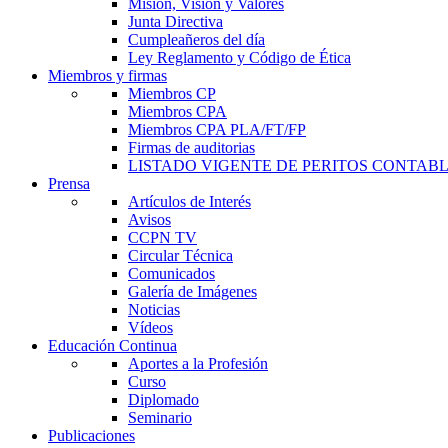
Misión, Visión y Valores
Junta Directiva
Cumpleañeros del día
Ley Reglamento y Código de Ética
Miembros y firmas
Miembros CP
Miembros CPA
Miembros CPA PLA/FT/FP
Firmas de auditorias
LISTADO VIGENTE DE PERITOS CONTABL
Prensa
Artículos de Interés
Avisos
CCPN TV
Circular Técnica
Comunicados
Galería de Imágenes
Noticias
Vídeos
Educación Continua
Aportes a la Profesión
Curso
Diplomado
Seminario
Publicaciones