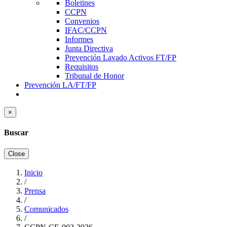
Boletines
CCPN
Convenios
IFAC/CCPN
Informes
Junta Directiva
Prevención Lavado Activos FT/FP
Requisitos
Tribunal de Honor
Prevención LA/FT/FP
×
Buscar
Close
Inicio
/
Sobrescribir
Prensa
enlaces
/
Comunicados
de
/
ayuda