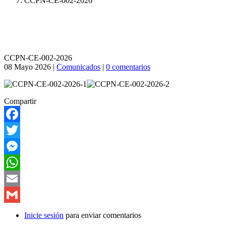
CCPN-CE-002-2026
a
la
navegación
CCPN-CE-002-2026
08 Mayo 2026
|
Comunicados
|
0 comentarios
Compartir
Facebook
Twitter
Messenger
WhatsApp
Email
Gmail
Inicie sesión
para enviar comentarios