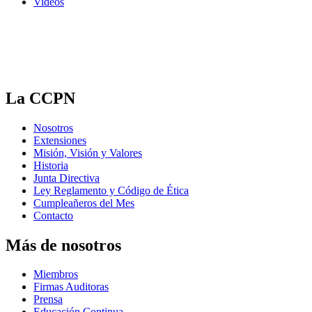
Videos
La CCPN
Nosotros
Extensiones
Misión, Visión y Valores
Historia
Junta Directiva
Ley Reglamento y Código de Ética
Cumpleañeros del Mes
Contacto
Más de nosotros
Miembros
Firmas Auditoras
Prensa
Educación Continua