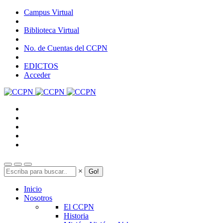
Pasar
Campus Virtual
al
contenido
Biblioteca Virtual
principal
No. de Cuentas del CCPN
EDICTOS
Acceder
Search
×
Inicio
Nosotros
El CCPN
Historia