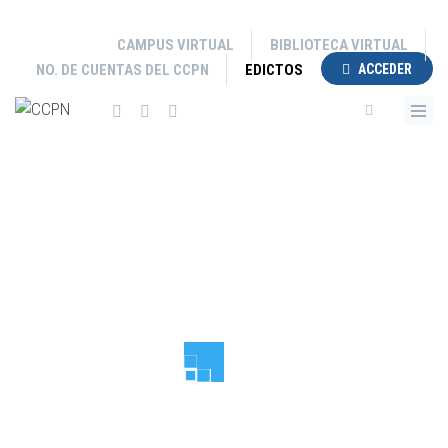
Pasar
al
CAMPUS VIRTUAL
BIBLIOTECA VIRTUAL
contenido
NO. DE CUENTAS DEL CCPN
EDICTOS
ACCEDER
principal
VER MÁS
VER MÁS
VER MÁS
VER MÁS
VER MÁS