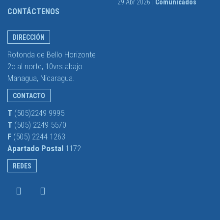
29 Abr 2026
|
Comunicados
CONTÁCTENOS
DIRECCIÓN
Rotonda de Bello Horizonte
2c al norte, 10vrs abajo.
Managua, Nicaragua.
CONTACTO
T
(505)2249 9995
T
(505) 2249 5570
F
(505) 2244 1263
Apartado Postal
1172
REDES