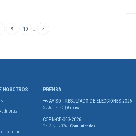
Page
Page
9
Page
10
…
Siguiente
››
página
E NOSOTROS
PRENSA
os
📢 AVISO - RESULTADO DE ELECCIONES 2026
30 Jun 2026
|
Avisos
Auditoras
CCPN-CE-003-2026
26 Mayo 2026
|
Comunicados
ón Continua