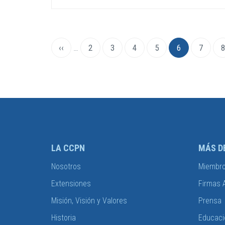
Paginación
Página
‹‹
…
Page
2
Page
3
Page
4
Page
5
Página
6
Page
7
8
anterior
actual
LA CCPN
MÁS D
Nosotros
Miembr
Extensiones
Firmas 
Misión, Visión y Valores
Prensa
Historia
Educaci