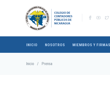
Pasar
al
contenido
principal
INICIO
NOSOTROS
MIEMBROS Y FIRMA
Sobrescribir
Inicio
/
Prensa
enlaces
de
ayuda
a
la
navegación